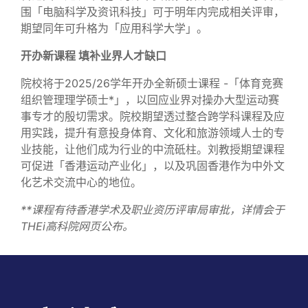
围「电脑科学及资讯科技」可于明年内完成相关评审，
期望同年可升格为「应用科学大学」。
开办新课程 填补业界人才缺口
院校将于2025/26学年开办全新硕士课程 -「体育竞赛
组织管理理学硕士*」，以回应业界对操办大型运动赛
事专才的殷切需求。院校期望透过整合跨学科课程及应
用实践，提升有意投身体育、文化和旅游领域人士的专
业技能，让他们成为行业的中流砥柱。刘教授期望课程
可促进「香港运动产业化」，以及巩固香港作为中外文
化艺术交流中心的地位。
*
*课程有待香港学术及职业资历评审局审批，详情会于
THEi高科院网页公布。