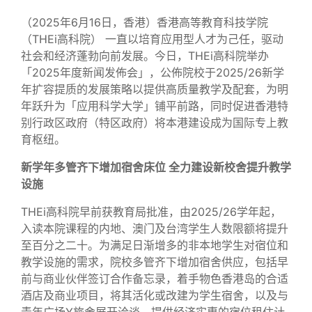
（2025年6月16日，香港）香港高等教育科技学院
（THEi高科院） 一直以培育应用型人才为己任，驱动
社会和经济蓬勃向前发展。今日，THEi高科院举办
「2025年度新闻发佈会」，公佈院校于2025/26新学
年扩容提质的发展策略以提供高质量教学及配套，为明
年跃升为「应用科学大学」铺平前路，同时促进香港特
别行政区政府（特区政府）将本港建设成为国际专上教
育枢纽。
新学年多管齐下增加宿舍床位 全力建设新校舍提升教学
设施
THEi高科院早前获教育局批准，由2025/26学年起，
入读本院课程的内地、澳门及台湾学生人数限额将提升
至百分之二十。为满足日渐增多的非本地学生对宿位和
教学设施的需求，院校多管齐下增加宿舍供应，包括早
前与商业伙伴签订合作备忘录，着手物色香港岛的合适
酒店及商业项目，将其活化或改建为学生宿舍，以及与
青年广场Y旅舍展开洽谈，提供经济实惠的宿位租住计