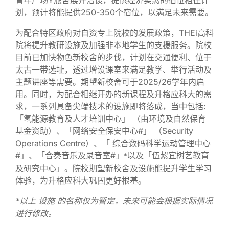
划，预计将能提供250-350个宿位，以满足未来需要。
为配合特区政府对自资专上院校的发展政策，THEi高科
院将提升教研设施及加强非本地学生的支援服务。院校
目前已加快物色新校舍的步伐，计划在交通便利、位于
太古一带选址，透过增设课室来满足教学、举行活动及
主题讲座等需要。期望新校舍可于2025/26学年内启
用。同时，为配合相继开办的新课程及升格应科大的需
求，一系列具备尖端技术的设施即将落成，当中包括:
「氢能源教育及人才培训中心」 （由环境及自然保育
基金资助）、「网络安全保安中心#」 （Security
Operations Centre）、「 综合数码科学运动管理中心
#」、「合奏音乐及录音室#」
以及「伍絜宜树艺教育
*
及研究中心」。院校期望新校舍及设施能提升学生学习
体验，为升格应科大巩固更好根基。
*
以上
设施
的名称仅为暂定，未来可能会根据实际情况
进行修改。