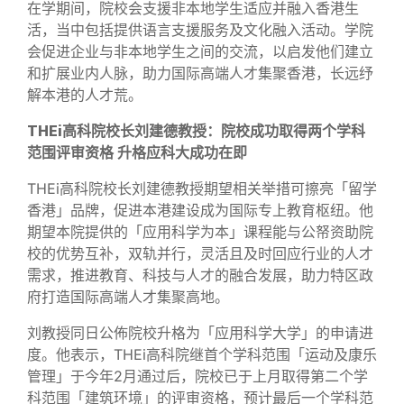
在学期间，院校会支援非本地学生适应并融入香港生
活，当中包括提供语言支援服务及文化融入活动。学院
会促进企业与非本地学生之间的交流，以启发他们建立
和扩展业内人脉，助力国际高端人才集聚香港，长远纾
解本港的人才荒。
THEi高科院校长刘建德教授：院校成功取得两个学科
范围评审资格 升格应科大成功在即
THEi高科院校长刘建德教授期望相关举措可擦亮「留学
香港」品牌，促进本港建设成为国际专上教育枢纽。他
期望本院提供的「应用科学为本」课程能与公帑资助院
校的优势互补，双轨并行，灵活且及时回应行业的人才
需求，推进教育、科技与人才的融合发展，助力特区政
府打造国际高端人才集聚高地。
刘教授同日公佈院校升格为「应用科学大学」的申请进
度。他表示，THEi高科院继首个学科范围「运动及康乐
管理」于今年2月通过后，院校已于上月取得第二个学
科范围「建筑环境」的评审资格，预计最后一个学科范