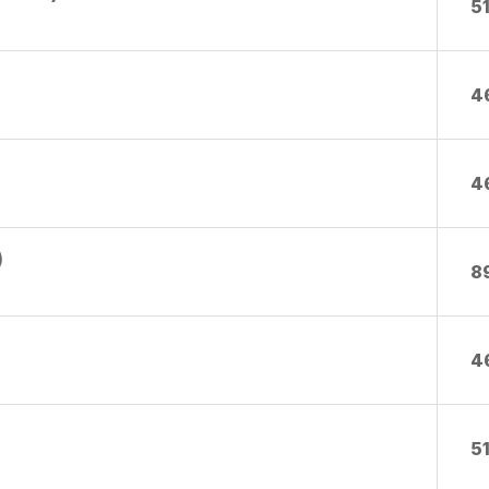
5
4
4
)
8
4
5