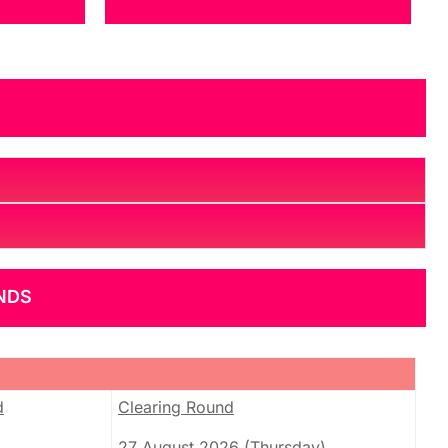
NDS
d
Clearing Round
27 August 2026
(Thursday)