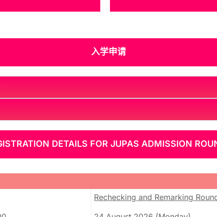
课程 (一年级入学)
入学申请
)
GISTRATION DETAILS FOR JUPAS ADMISSION ROU
Rechecking and Remarking Roun
:00
24 August 2026
(Monday)