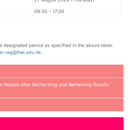
09:30 – 17:00
e designated period as specified in the above table.
ei-reg@thei.edu.hk
.
n Results after Rechecking and Remarking Results