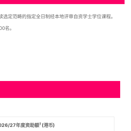
学生修读选定范畴的指定全日制经本地评审自资学士学位课程。
00名。
1
026/27年度资助额
(港币)