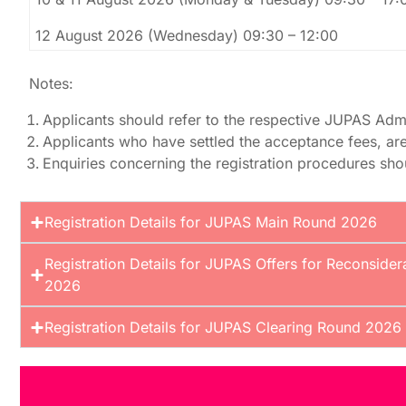
12 August 2026
(Wednesday)
09:30 – 12:00
Notes:
Applicants should refer to the respective JUPAS Admis
Applicants who have settled the acceptance fees, are
Enquiries concerning the registration procedures sho
Registration Details for JUPAS Main Round 2026
Registration Details for JUPAS Offers for Reconsid
2026
Registration Details for JUPAS Clearing Round 2026