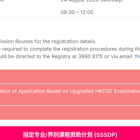
09:30 – 12:00
sion Rounds for the registration details.
 required to complete the registration procedures during th
uld be directed to the Registry at 3890 8115 or via email:
th
eration of Application Based on Upgraded HKDSE Examinatio
指定专业/界别课程资助计划 (SSSDP)