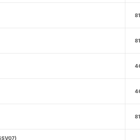
8
8
4
4
8
SSV07)