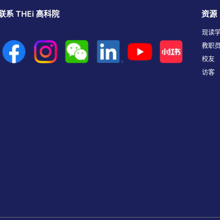
联系 THEi 高科院
资源
现读
教职
校友
访客