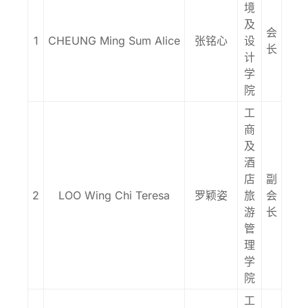
境
及
会
1
CHEUNG Ming Sum Alice
张铭心
设
长
计
学
院
工
商
及
酒
店
副
2
LOO Wing Chi Teresa
罗颖姿
旅
会
游
长
管
理
学
院
工