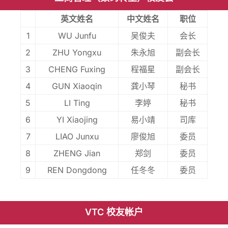
英文姓名
中文姓名
职位
1
WU Junfu
吴俊夫
会长
2
ZHU Yongxu
朱永旭
副会长
3
CHENG Fuxing
程福星
副会长
4
GUN Xiaoqin
龚小琴
秘书
5
LI Ting
李婷
秘书
6
YI Xiaojing
易小靖
司库
7
LIAO Junxu
廖俊旭
委员
8
ZHENG Jian
郑剑
委员
9
REN Dongdong
任冬冬
委员
VTC 校友帐户