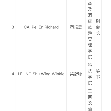
商
及
酒
店
副
3
CAI Pei En Richard
蔡培恩
旅
会
游
长
管
理
学
院
科
技
秘
4
LEUNG Shu Wing Winkie
梁舒咏
学
书
院
工
商
及
酒