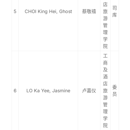
店
司
5
CHOI King Hei, Ghost
蔡敬禧
旅
库
游
管
理
学
院
工
商
及
酒
店
委
6
LO Ka Yee, Jasmine
卢嘉仪
旅
员
游
管
理
学
院