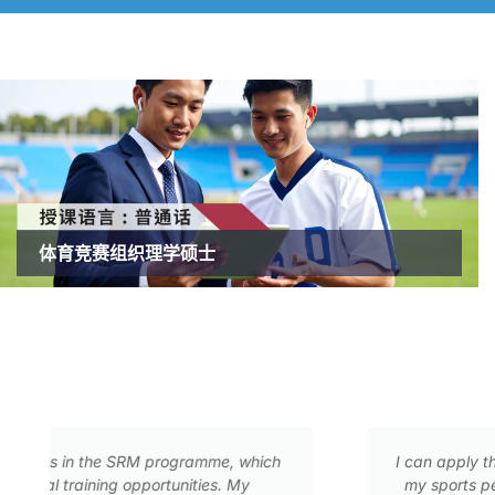
体育竞赛组织理学硕士
I can apply the knowledge and skills that I learnt from
my sports performance, and to help junior gymnasts 