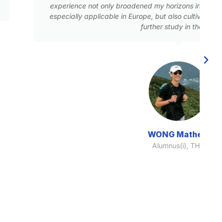
dened my horizons in the field of sports management,
Europe, but also cultivated my determination to pursue
further study in the UK.
WONG Mathew
Alumnus(i), THEi