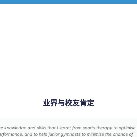
业界与校友肯定
 sports therapy to optimise
The SRM programme prov
to minimise the chance of
change to HU University o