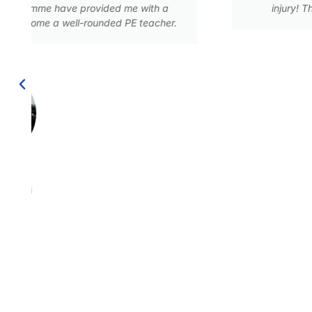
injury! The programme equipped me to become an
NG Yan Yin, Stephanie
Alumnus(i), THEi