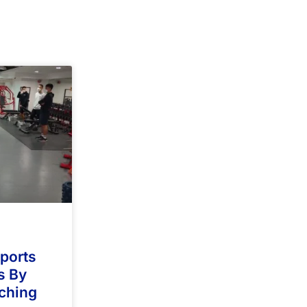
Sports
s By
ching