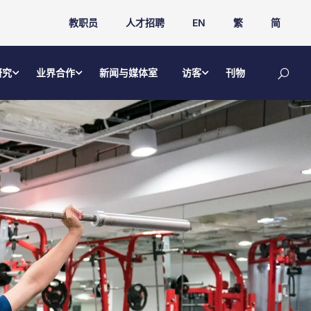
教职员
人才招聘
EN
繁
简
研究
业界合作
新闻与媒体室
访客
刊物