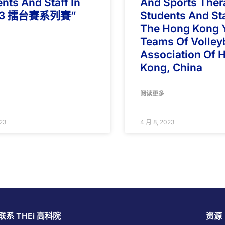
nts And Staff In
And Sports Ther
23 擂台賽系列賽”
Students And Sta
The Hong Kong 
Teams Of Volley
Association Of 
Kong, China
阅读更多
23
4 月 8, 2023
联系 THEi 高科院
资源