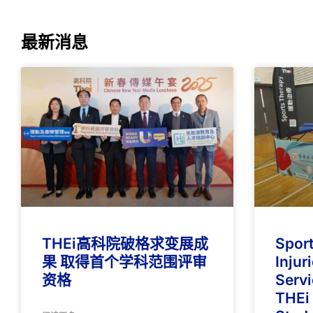
最新消息
THEi高科院破格求变展成
Spor
果 取得首个学科范围评审
Injur
资格
Servi
THEi