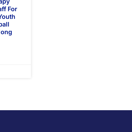
apy
ff For
Youth
ball
Hong