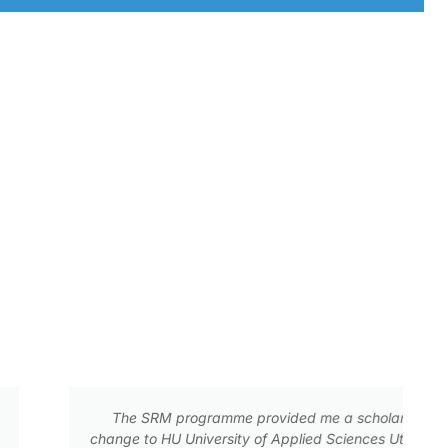
ided me a scholarship to join a one-semester ex-
f Applied Sciences Utrecht, Netherlands. The exchange