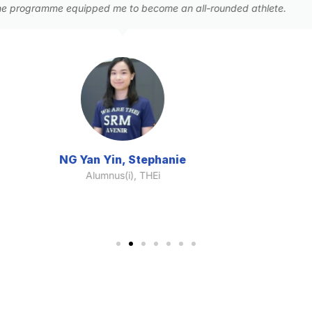
 all-rounded athlete.
experience not only broa
especially applicable in 