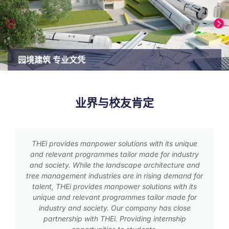
园境建筑 专业文凭
业界与校友肯定
THEi BSc (Hons) in Surveying programme is tailored
to the needs of employers, including property
developers, consultancy firms and contractors. The
studio projects are based on real life market
practice and the Work-Integrated Learning further
enriches THEi graduates.
Sr Dr WONG Tsz Choi
Senior Director, Valuation and Advisory Services at