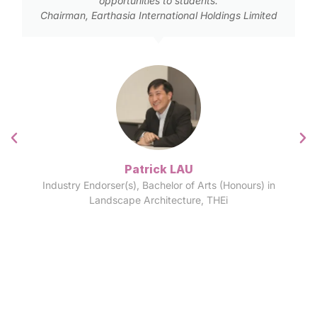
CBRE
Sr Dr WONG Tsz Choi
Industry Endorser(s), Bachelor of Science (Honours)
in Surveying, THEi