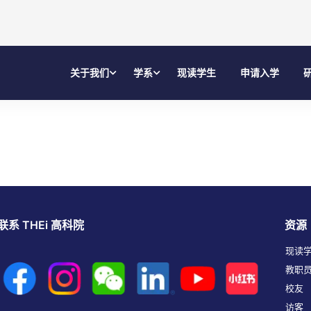
关于我们
学系
现读学生
申请入学
联系 THEi 高科院
资源
现读
教职
校友
访客