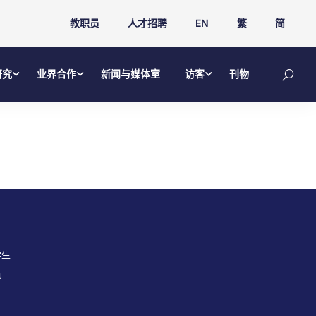
教职员
人才招聘
EN
繁
简
研究
业界合作
新闻与媒体室
访客
刊物
学生
员