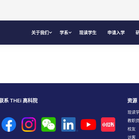
关于我们
学系
现读学生
申请入学
联系 THEi 高科院
资源
现读
教职
校友
访客