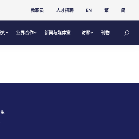
教职员
人才招聘
EN
繁
简
研究
业界合作
新闻与媒体室
访客
刊物
学生
员