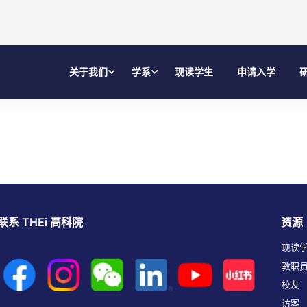
关于我们
学系
现读学生
申请入学
联系 THEi 高科院
资源
现读
教职
校友
访客