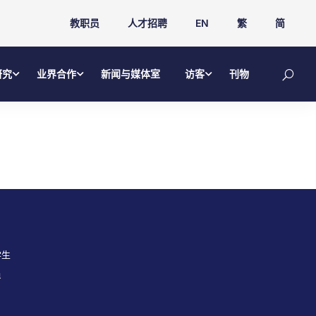
教职员
人才招聘
EN
繁
简
研究
业界合作
新闻与媒体室
访客
刊物
学生
员