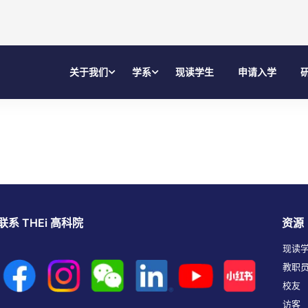
关于我们
学系
现读学生
申请入学
联系 THEi 高科院
资源
现读
教职
校友
访客