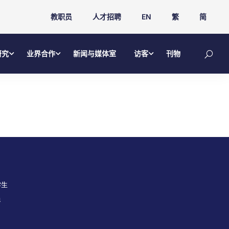
教职员
人才招聘
EN
繁
简
研究
业界合作
新闻与媒体室
访客
刊物
学生
员