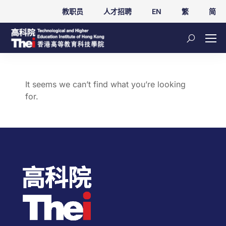
教职员
人才招聘
EN
繁
简
It seems we can’t find what you’re looking
for.