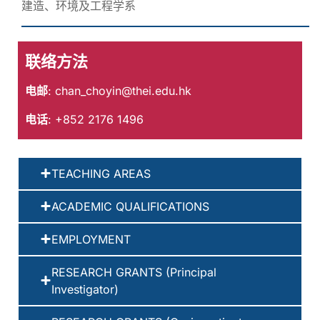
建造、环境及工程学系
联络方法
电邮
:
chan_choyin@thei.edu.hk
电话
: +852 2176 1496
TEACHING AREAS
ACADEMIC QUALIFICATIONS
EMPLOYMENT
RESEARCH GRANTS (Principal
Investigator)