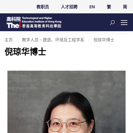
教职员
人才招聘
EN
繁
简
主页
教学人员 - 建造、环境及工程学系
倪琼华博士
倪琼华博士