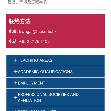
建造、环境及工程学系
联络方法
电邮
:
kwngai@thei.edu.hk
电话
: +852 2176 1402
TEACHING AREAS
ACADEMIC QUALIFICATIONS
EMPLOYMENT
PROFESSIONAL SOCIETIES AND
AFFILIATION