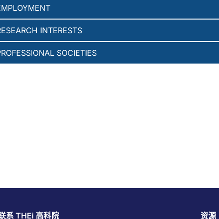
EMPLOYMENT
RESEARCH INTERESTS
PROFESSIONAL SOCIETIES
联系 THEi 高科院
资源