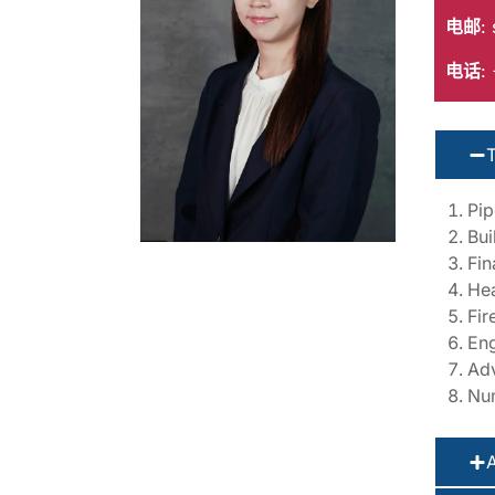
电邮
:
电话
:
Pip
Bui
Fin
Hea
Fir
Eng
Ad
Num