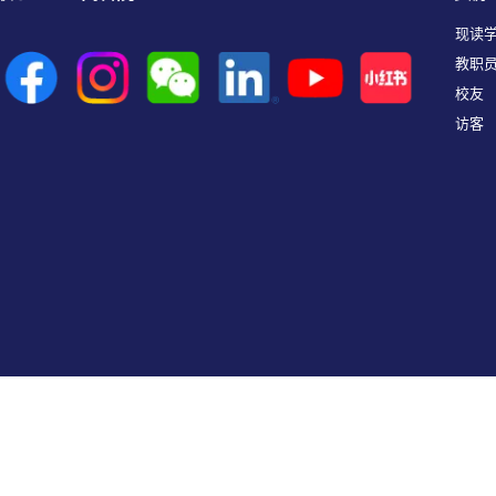
现读
教职
校友
访客