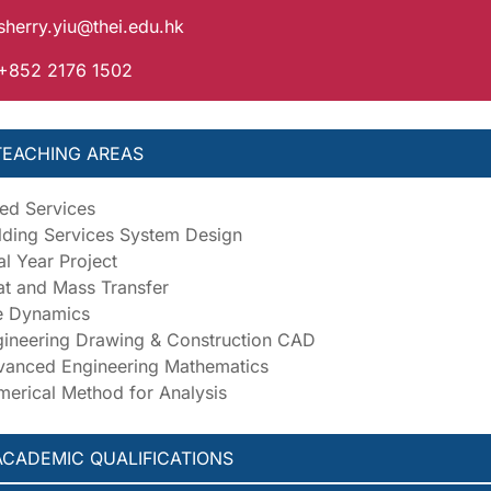
sherry.yiu@thei.edu.hk
 +852 2176 1502
TEACHING AREAS
ed Services
lding Services System Design
al Year Project
t and Mass Transfer
e Dynamics
ineering Drawing & Construction CAD
vanced Engineering Mathematics
erical Method for Analysis
ACADEMIC QUALIFICATIONS