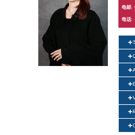
电邮
:
电话
: