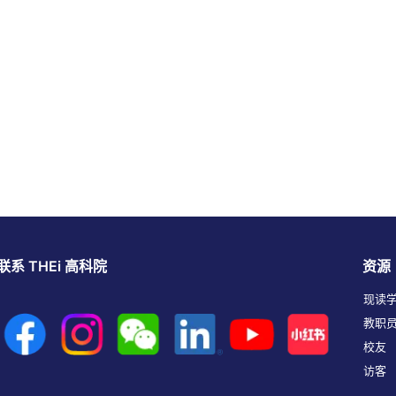
联系 THEi 高科院
资源
现读
教职
校友
访客