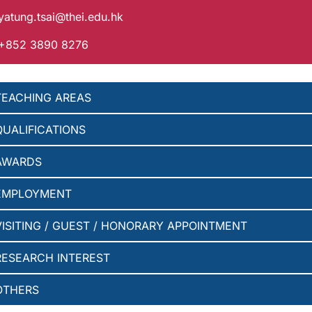
yatung.tsai@thei.edu.hk
 +852 3890 8276
TEACHING AREAS
QUALIFICATIONS
AWARDS
EMPLOYMENT
VISITING / GUEST / HONORARY APPOINTMENT
RESEARCH INTEREST
OTHERS