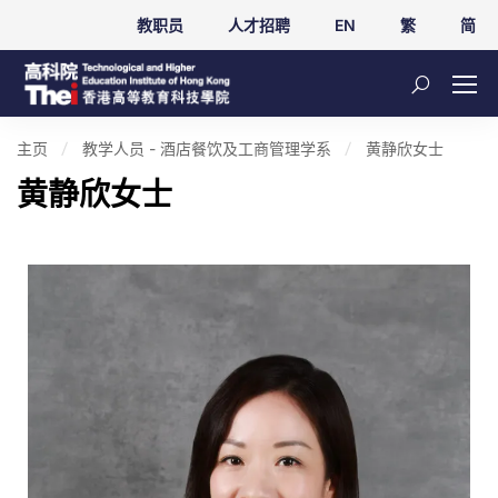
教职员
人才招聘
EN
繁
简
主页
教学人员 - 酒店餐饮及工商管理学系
黄静欣女士
黄静欣女士