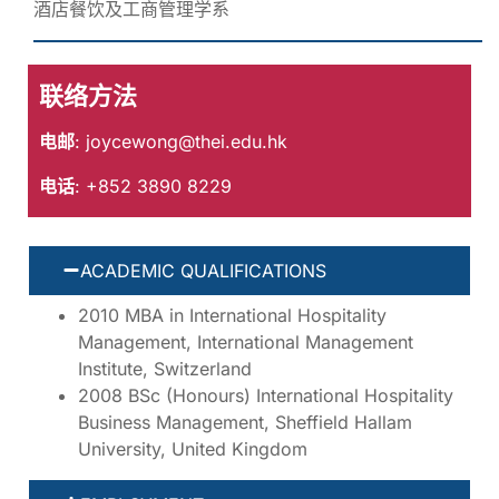
酒店餐饮及工商管理学系
联络方法
电邮
:
joycewong@thei.edu.hk
电话
: +852 3890 8229
ACADEMIC QUALIFICATIONS
2010 MBA in International Hospitality
Management, International Management
Institute, Switzerland
2008 BSc (Honours) International Hospitality
Business Management, Sheffield Hallam
University, United Kingdom