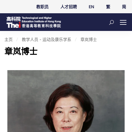
教职员
人才招聘
EN
繁
简
主页
教学人员 - 运动及康乐学系
章岚博士
章岚博士