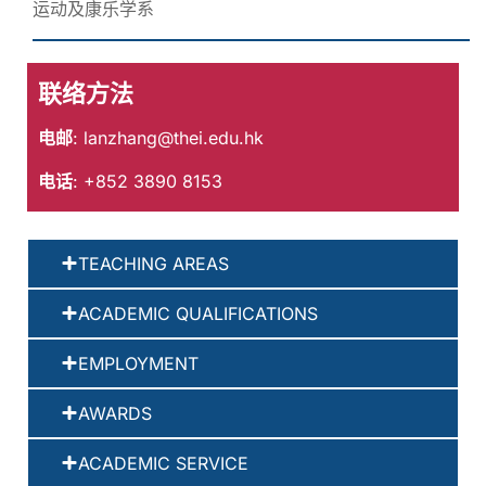
运动及康乐学系
联络方法
电邮
:
lanzhang@thei.edu.hk
电话
: +852 3890 8153
TEACHING AREAS
ACADEMIC QUALIFICATIONS
EMPLOYMENT
AWARDS
ACADEMIC SERVICE