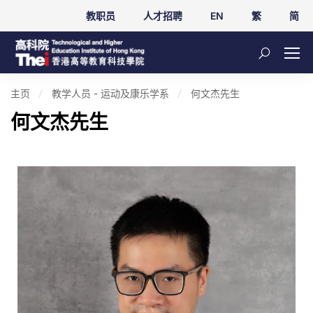
教职员
人才招聘
EN
繁
简
主页
教学人员 - 运动及康乐学系
何文杰先生
何文杰先生