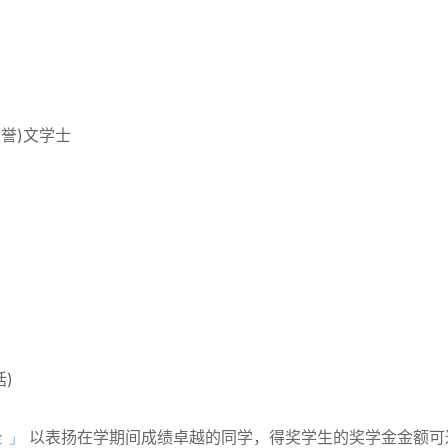
荣誉)文学士
话)
 」
以表扬在学期间成绩卓越的同学，得奖学生的奖学金金额可达港