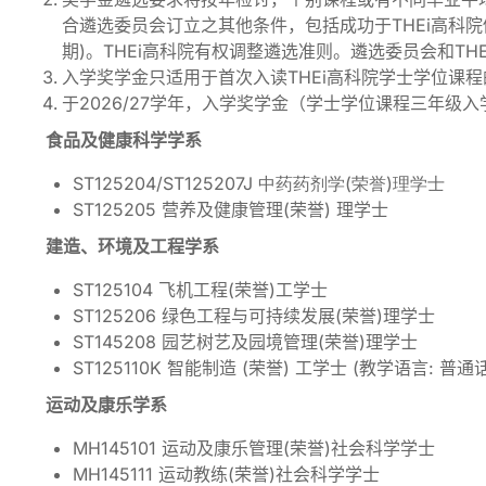
合遴选委员会订立之其他条件，包括成功于THEi高科院修毕
期)。THEi高科院有权调整遴选准则。遴选委员会和T
入学奖学金只适用于首次入读THEi高科院学士学位课
于2026/27学年，入学奖学金（学士学位课程三年级
食品及健康科学学系
ST125204/ST125207J 中药药剂学(荣誉)理学士
ST125205 营养及健康管理(荣誉) 理学士
建造、环境及工程学系
ST125104 飞机工程(荣誉)工学士
ST125206 绿色工程与可持续发展(荣誉)理学士
ST145208 园艺树艺及园境管理(荣誉)理学士
ST125110K 智能制造 (荣誉) 工学士 (教学语言: 普通话
运动及康乐学系
MH145101 运动及康乐管理(荣誉)社会科学学士
MH145111 运动教练(荣誉)社会科学学士