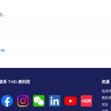
络。
.hk
联系 THEi 高科院
资源
现读
教职
校友