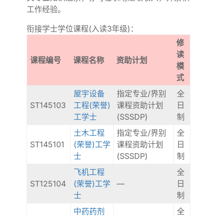
工作经验。
衔接学士学位课程(入读3年级)：
修
读
课程编号
课程名称
资助计划
模
式
屋宇设备
指定专业/界别
全
ST145103
工程(荣誉)
课程资助计划
日
工学士
(SSSDP)
制
土木工程
指定专业/界别
全
ST145101
(荣誉)工学
课程资助计划
日
士
(SSSDP)
制
飞机工程
全
ST125104
(荣誉)工学
—
日
士
制
中药药剂
全