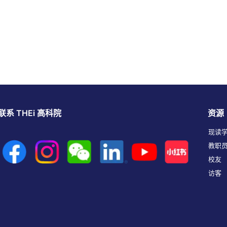
联系 THEi 高科院
资源
现读
教职
校友
访客