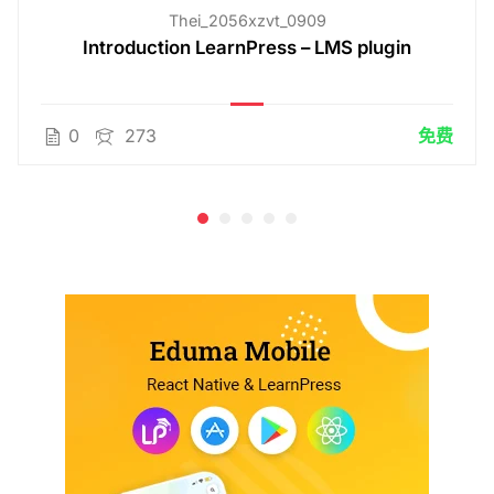
Thei_2056xzvt_0909
Introduction LearnPress – LMS plugin
0
273
免费