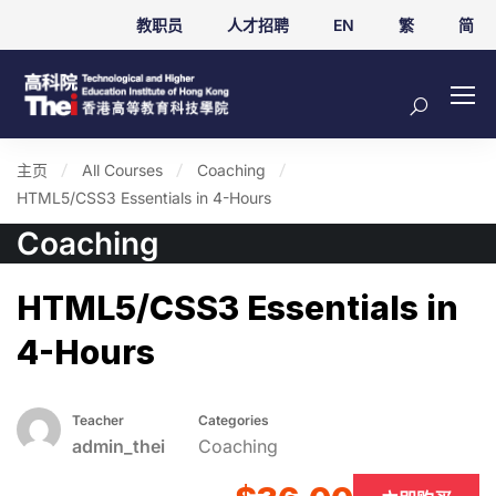
教职员
人才招聘
EN
繁
简
主页
All Courses
Coaching
HTML5/CSS3 Essentials in 4-Hours
Coaching
HTML5/CSS3 Essentials in
4-Hours
Teacher
Categories
admin_thei
Coaching