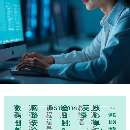
学
数
课
网
课
DS125114
年
全
教
英
上
核
系﹕
程
程
期﹕
学
课
码
络
日
语
心
课程
名
编
语
地
创
安
制：
单
获资
称﹕
号
言﹕
点﹕
历架