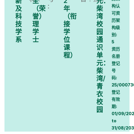
新
全
2
元：
:
构认
及
（荣
年
柴
可资
科
誉）
（衔
湾
历架
技
理
接
校
构级
学
学
学
园
别:
系
士
位
通
5
课
识
资历
程）
单
名册
元：
登记
柴
号
湾/
码:
青
25/00073
登记
衣
有效
校
期:
园
01/09/20
to
31/08/203