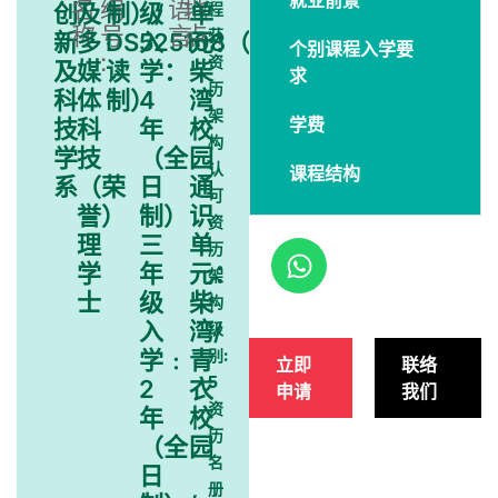
就业前景
名
编
语
地
创
及
制）/
级
单
程
称﹕
号
言﹕
点﹕
获
新
多
DS525108（兼
入
元：
个别课程入学要
:
资
及
媒
读
学：
柴
求
历
科
体
制）
4
湾
架
学费
技
科
年
校
构
学
技
（全
园
认
课程结构
系
（荣
日
通
可
誉）
制）
识
资
理
三
单
历
学
年
元：
架
士
级
柴
构
入
湾/
级
学﹕
青
别:
立即
联络
5
2
衣
申请
我们
资
年
校
历
（全
园
名
日
册