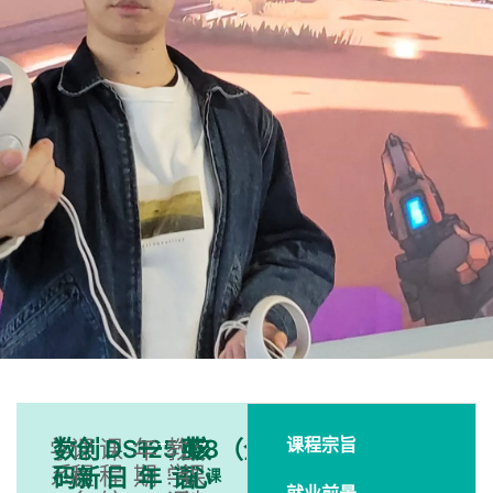
课程宗旨
学
数
课
创
课
DS125108（全
年
一
教
英
上
核
系﹕
程
程
期﹕
学
课
码
新
日
年
语
心
课