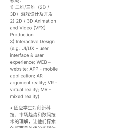
领域：
1) 二维/三维（2D /
3D）游戏设计及开发
2) 2D / 3D Animation
and Video (VFX)
Production
3) Interactive Design
(e.g. UI/UX – user
interface & user
experience; WEB –
website; APP - mobile
application; AR -
argument reality; VR -
virtual reality; MR -
mixed reality)
• 因应学生对创新科
技、市场趋势和数码技
术的理解，让他们探索