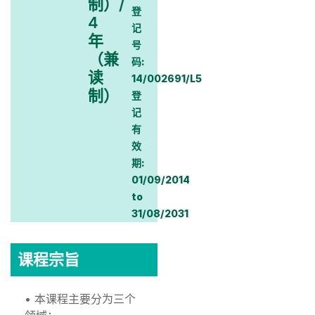
制）/
登
4
记
年
号
（兼
码:
读
14/002691/L5
制）
登
记
有
效
期:
01/09/2014
to
31/08/2031
课程宗旨
• 本课程主要分为三个