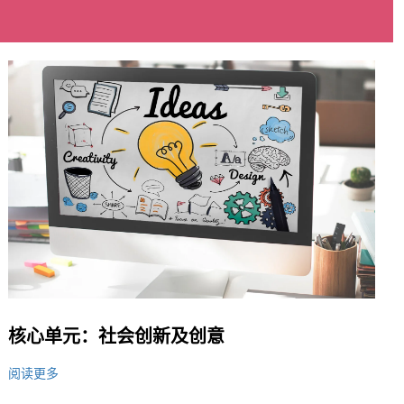
核心单元：社会创新及创意
阅读更多