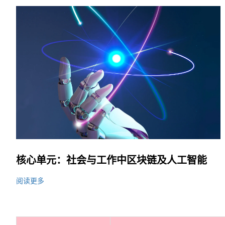
核心单元：社会与工作中区块链及人工智能
阅读更多