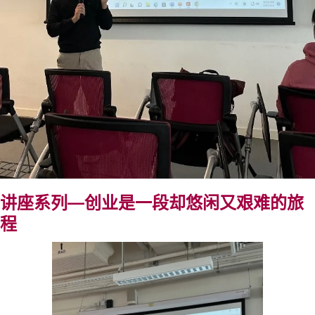
讲座系列—创业是一段却悠闲又艰难的旅
程