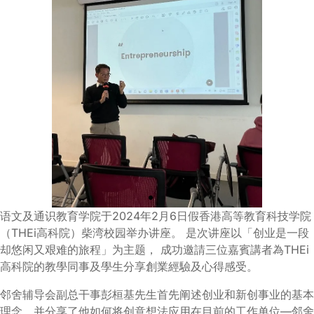
语文及通识教育学院于2024年2月6日假香港高等教育科技学院
（THEi高科院）柴湾校园举办讲座。
是次讲座以「创业是一段
却悠闲又艰难的旅程」为主题，
成功邀請三位嘉賓講者為THEi
高科院的教學同事及學生分享創業經驗及心得感受。
邻舍辅导会副总干事彭桓基先生首先阐述创业和新创事业的基本
理念，并分享了他如何将创意想法应用在目前的工作单位—邻舍