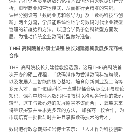
课程旨在让学员掌握数码化技术如何运用大数据进行分
析，重塑商业和营运模式，从而推行更精准的营销。
课程分别设有「数码业务和领导力」及「数码科技与创
新」两个分流，学员能系统性地学习数码时代企业转型
管理的新趋势和方法，以迎合学员于创科转型方面发
展，为推动传统企业数码转型做好准备。
THEi 高科院首办硕士课程 校长刘建德冀发展多元商校
合作
THEi 高科院校长刘建德教授透露，这是THEi高科院首
次开办的硕士课程，「数码港作为香港数码科技旗舰，
以及发展人工智能的核心基地，培育创新创业及工商等
多元人才，而THEi高科院一直重视糅合实际应用与理论
知识，课程中均注入数码科技教材以推动各行业的数码
转型，这正与数码港的发展愿景不谋而合」，冀望未来
将继续探索并寻求更多元的方法， 加强商 ‧ 校合作，为
市场培育一批批与时并进且掌握数码技术的专才。
数码港行政总裁郑松岩博士表示：「人才作为科技创新