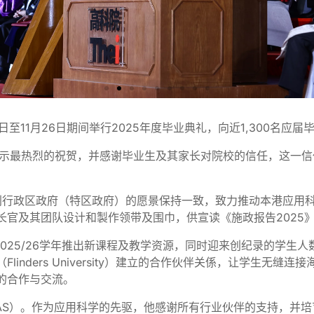
22日至11月26日期间举行2025年度毕业典礼，向近1,300名
生表示最热烈的祝贺，并感谢毕业生及其家长对院校的信任，这一
港特别行政区政府（特区政府）的愿景保持一致，致力推动本港应
长官及其团队设计和製作领带及围巾，供宣读《施政报告2025
于2025/26学年推出新课程及教学资源，同时迎来创纪录的学
大学 （Flinders University）建立的合作伙伴关係，让
的合作与交流。
（UAS）。作为应用科学的先驱，他感谢所有行业伙伴的支持，