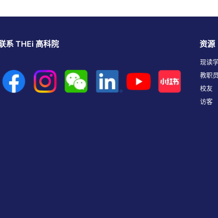
联系 THEi 高科院
资源
现读
教职
校友
访客