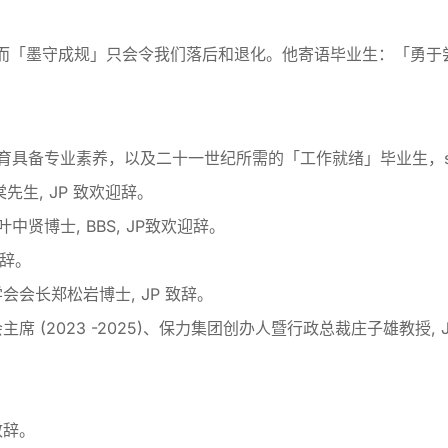
而「墨守成规」只会令我们落后和退化。他寄语毕业生：「勇于
育具备专业素养，以及二十一世纪所需的「工作就绪」毕业生，
先生, JP 致欢迎辞。
贤博士, BBS, JP致欢迎辞。
迎辞。
会长郑松岩博士, JP 致辞。
(2023 -2025)、保力集团创办人暨行政总裁庄子雄教授, 
致辞。