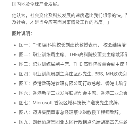
国内地及全球产业发展。
他认为，社会变化及科技发展的速度远比我们想像的快，
及社会，才是当今应有面对事情及工作的态度。」
图片说明：
图一：THEi高科院校长刘建德教授表示，
校会继续培
图二：职业训练局主席、THEi高科院校董会主席戴泽棠
图三：职业训练局副主席、THEi高科院校董会副主席 叶中
图四：职业训练局副主席庄坚烈先生, BBS, MH致欢
图五：香港数码港管理有限公司行政总裁、香港电脑学会
图六：香港新型工业发展联盟创会主席、香港工业总会主席 
图七：Microsoft 香港区域科技长许遵发先生致辞。
图八：迈进集团董事总经理蔡少聪教授工程师致辞。
图九：朗廷酒店集团亚太区行政糕点总厨胡高杰先生