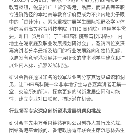
（2025年5月9日，香港）本港近年致力打造国际专上
教育枢纽，锐意推广「留学香港」品牌，而具备完善职
专进阶路径的本地高等教育学府更成为不少内地尖子眼
中的「香饽饽」。素来重视扩展学生国际视野及学习体
验的香港高等教育科技学院（THEi高科院）响应学生需
要，昨日（5月8日）于THEi高科院柴湾校园举办「内
地生在港家庭及职业发展规划研讨会」，邀请四位资深
嘉宾讲者分享最新及热门的行业发展路向和独特见解，
以启发有意留港发展并一展所长的非本地学生建立和扩
展业内人脉，抓紧发展机遇。
研讨会旨在透过知名的领军从业者分享其远见卓识和洞
见，让THEi高科院一众非本地学生与各嘉宾讲者汇集一
堂，交流所知所识，探索更多的崭新发展空间和可能
性，建立专业对口联繫，捕捉潜在机会。
行业领军专家深度剖析留港发展机遇和挑战
研讨会率先由万希泉钟錶有限公司创办人兼行政总裁、
团结香港基金顾问、香港政协青年联会主席沉慧林先生