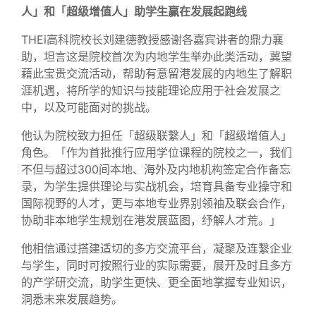
人」和
「超级增值人」
助学生赢在发展起跑线
THEi高科院校长刘建德教授感谢各嘉宾讲者的鼎力襄
助，坦言这是院校首次为内地学生举办此类活动，冀望
藉此宝贵交流活动，帮助有意留港发展的内地生了解职
涯机遇，将所学的知识与技能理论应用于社会发展之
中，以及可能面对的挑战。
他认为院校致力担任「超级联繫人」和「超级增值人」
角色。「作为首批推行应用学位课程的院校之一，我们
不但与超过300间本地、海外及内地机构签定合作备忘
录，为学生提供理论与实战机会，培育具备专业操守和
国际视野的人才，更与本地专业界别领袖及联会合作，
协助非本地学生规划在港发展蓝图，纾解人才荒。」
他相信通过搭建适切的多方交流平台，凝聚及连繫企业
与学生，同时可按照行业的实际需要，展开及时且多方
的产学研交流，助学生更快、更全面地掌握专业知识，
洞悉未来发展趋势。