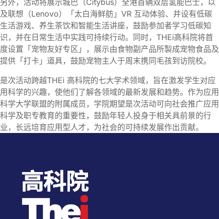
另外，活动将展示城巴（Citybus）全港首辆双层氢能巴士，以
及联想（Lenovo）「太白海鲜舫」VR 互动体验、并设有低碳
生活游戏、养生茶饮和智能生活讲座，鼓励参加者学习低碳知
识，并在日常生活中实践可持续行动。同时，THEi高科院将首
度设置「宠物友好专区」，展示由食物副产品所製成宠物食品及
提供「打卡」道具，鼓励宠物主人于周末携同毛孩到访院校。
是次活动跨越THEi 高科院的七大学术领域，旨在激发学生对应
用科学的兴趣，使他们了解各领域的最新发展和趋势。作为应用
科学大学联盟的附属成员，学院期望是次活动可向社会推广应用
科学及职专教育的重要性，鼓励年轻人投身于相关具前景的行
业，长远培育应用型人才，为社会的可持续发展作出贡献。