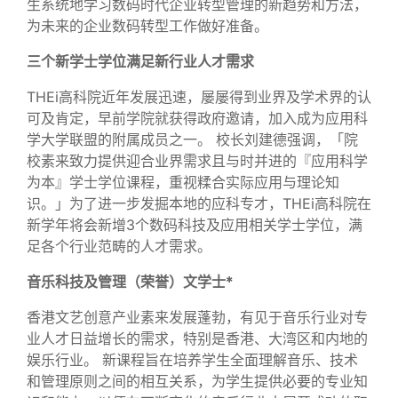
生系统地学习数码时代企业转型管理的新趋势和方法，
为未来的企业数码转型工作做好准备。
三个新学士学位满足新行业人才需求
THEi高科院近年发展迅速，屡屡得到业界及学术界的认
可及肯定，早前学院就获得政府邀请，加入成为应用科
学大学联盟的附属成员之一。 校长刘建德强调，「院
校素来致力提供迎合业界需求且与时并进的『应用科学
为本』学士学位课程，重视糅合实际应用与理论知
识。」为了进一步发掘本地的应科专才，THEi高科院在
新学年将会新增3个数码科技及应用相关学士学位，满
足各个行业范畴的人才需求。
音乐科技及管理（荣誉）文学士*
香港文艺创意产业素来发展蓬勃，有见于音乐行业对专
业人才日益增长的需求，特别是香港、大湾区和内地的
娱乐行业。 新课程旨在培养学生全面理解音乐、技术
和管理原则之间的相互关系，为学生提供必要的专业知