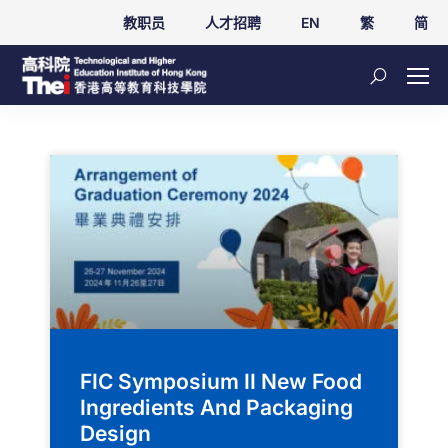
教职员
人才招聘
EN
繁
简
FIC Symposium II New Food
Ingredients And Packaging
Design