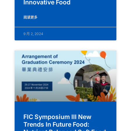
Innovative Food
阅读更多
9 月 2, 2024
FIC Symposium III New
Trends In Future Food: