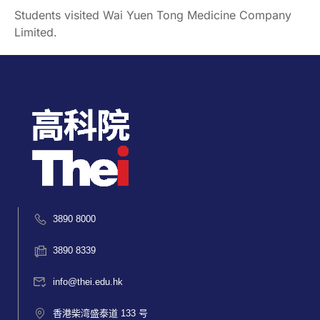
Students visited Wai Yuen Tong Medicine Company
Limited.
3890 8000
3890 8339
info@thei.edu.hk
香港柴湾盛泰道 133 号