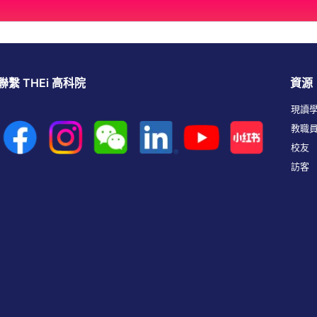
聯繫 THEi 高科院
資源
現讀
教職
校友
訪客