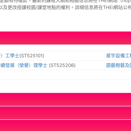
額有待確認。最新的課程大綱和相關信息將在THEi網站（http://
及更改授課校園/課堂地點的權利。詳細信息將在THEi網站公
譽）工學士
(ST525101)
屋宇設備工
持續發展（榮譽）理學士
(ST525206)
園藝樹藝及