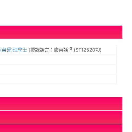
3
(榮譽)理學士
[授課語言：廣東話]
(ST125207J)