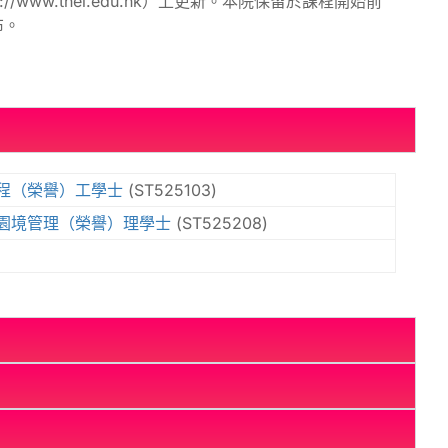
www.thei.edu.hk）上更新。本院保留於課程開始前
布。
程（榮譽）工學士
(ST525103)
園境管理（榮譽）理學士
(ST525208)