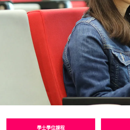
銜接學位申請 (三
學士學位課程