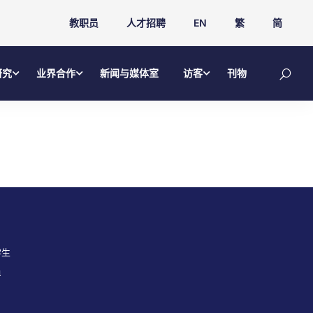
教职员
人才招聘
EN
繁
简
研究
业界合作
新闻与媒体室
访客
刊物
学生
员