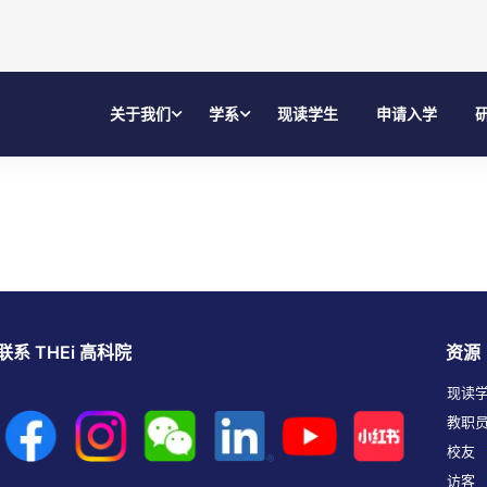
关于我们
学系
现读学生
申请入学
联系 THEi 高科院
资源
现读
教职
校友
访客