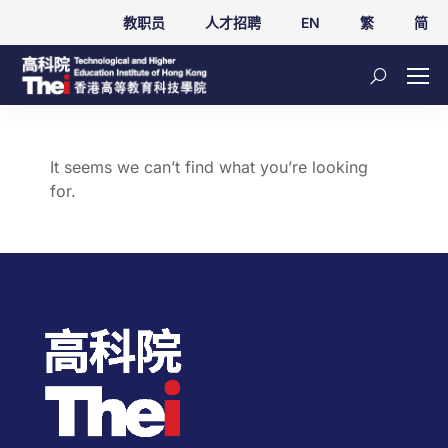
教职员
人才招聘
EN
繁
简
It seems we can’t find what you’re looking
for.