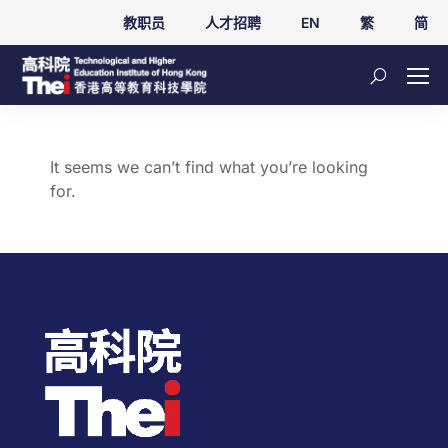
教职员
人才招聘
EN
繁
简
It seems we can’t find what you’re looking
for.