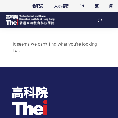
教职员
人才招聘
EN
繁
简
It seems we can’t find what you’re looking
for.