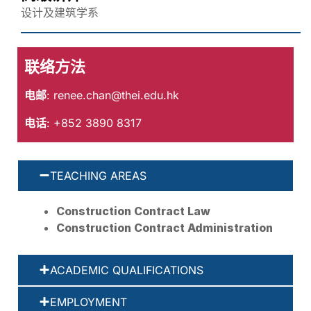
设计及建筑学系
联络方法
电邮
:
renee.chan@thei.edu.hk
电话
: +852 3890 8317
TEACHING AREAS
Construction Contract Law
Construction Contract Administration
ACADEMIC QUALIFICATIONS
EMPLOYMENT