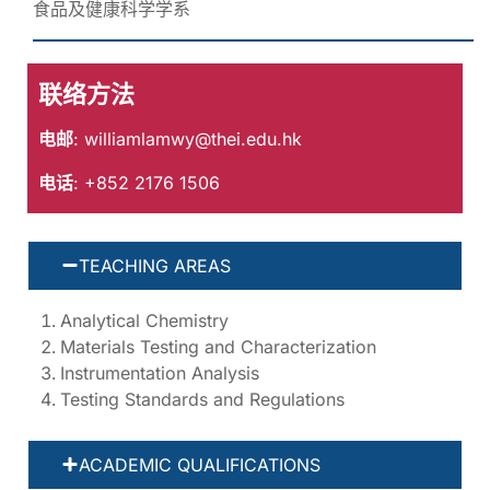
食品及健康科学学系
联络方法
电邮
:
williamlamwy@thei.edu.hk
电话
: +852 2176 1506
TEACHING AREAS
Analytical Chemistry
Materials Testing and Characterization
Instrumentation Analysis
Testing Standards and Regulations
ACADEMIC QUALIFICATIONS