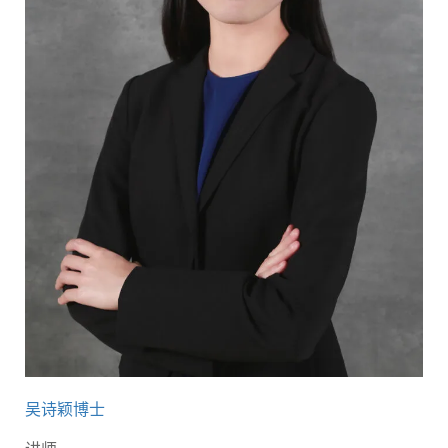
吴诗颖博士