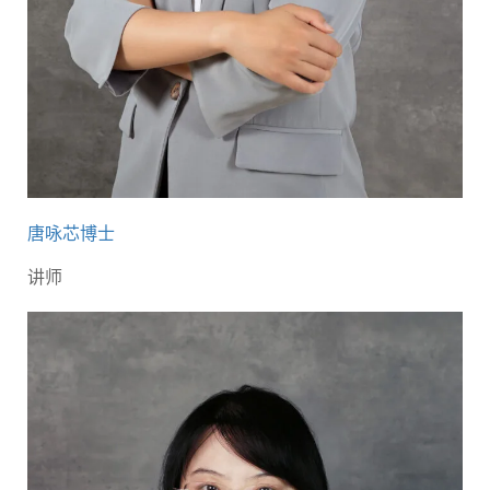
唐咏芯博士
讲师