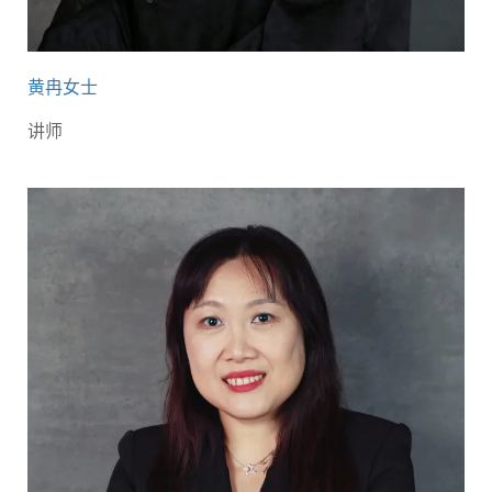
黄冉女士
讲师