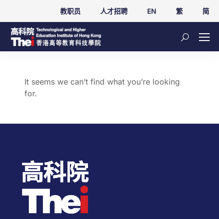
教职员
人才招聘
EN
繁
简
It seems we can’t find what you’re looking
for.