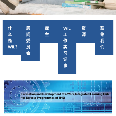
工作综合学
什
顾
雇
WIL
资
联
习枢纽
么
问
主
工
源
络
是
委
作
我
WIL？
员
实
们
会
习
记
事