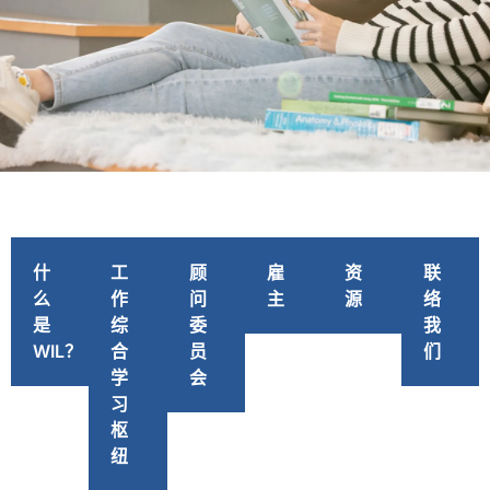
WIL工作实
习记事
什
工
顾
雇
资
联
么
作
问
主
源
络
是
综
委
我
WIL？
合
员
们
学
会
习
枢
纽