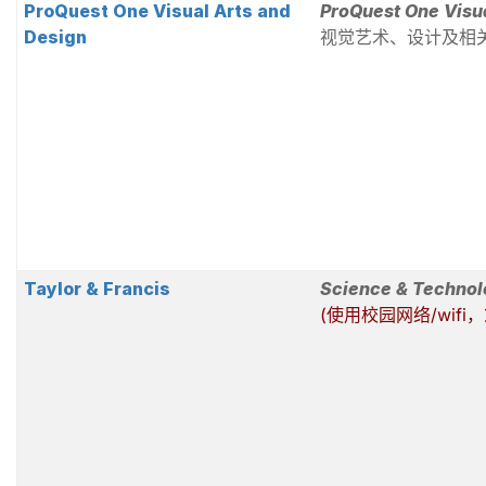
ProQuest One Visual Arts and
ProQuest One Visua
Design
视觉艺术、设计及相
Taylor & Francis
Science & Technol
(使用校园网络/wif