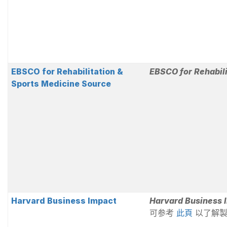
EBSCO for Rehabilitation &
EBSCO for Rehabili
Sports Medicine Source
Harvard Business Impact
Harvard Business 
可参考
此頁
以了解製作