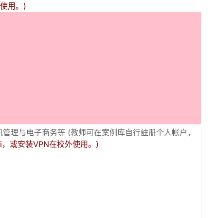
外使用。)
讯管理与电子商务等 (教师可在案例库自行註册个人帐户，
fi，或安装VPN在校外使用。)