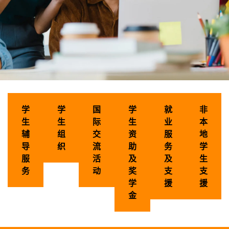
校园生活及
学
学
国
学
就
非
学生设施
生
生
际
生
业
本
辅
组
交
资
服
地
导
织
流
助
务
学
服
活
及
及
生
务
动
奖
支
支
学
援
援
金