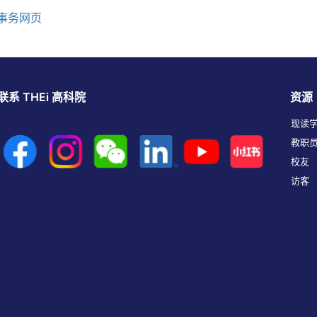
事务网页
联系 THEi 高科院
资源
现读
教职
校友
访客