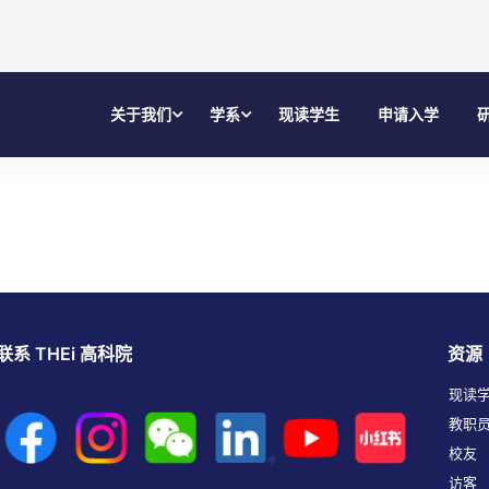
关于我们
学系
现读学生
申请入学
联系 THEi 高科院
资源
现读
教职
校友
访客