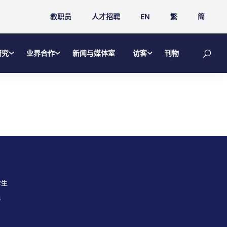
教职员
人才招聘
EN
繁
简
研究
业界合作
新闻与媒体室
访客
刊物
学生
员