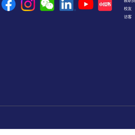
教职
校友
访客