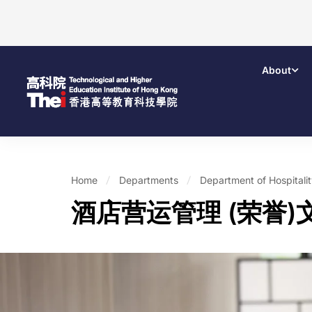
About
Home
Departments
Department of Hospital
酒店营运管理 (荣誉)