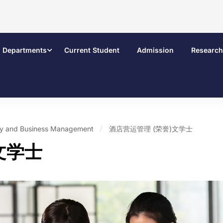
Departments
Current Student
Admission
Research
ity and Business Management
酒店营运管理 (荣誉)文学士
文学士