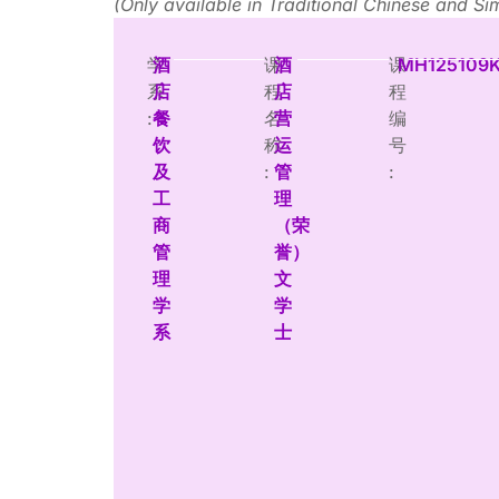
(Only available in Traditional Chinese and Si
学
酒
课
酒
课
MH125109
系
店
程
店
程
:
餐
名
营
编
饮
称
运
号
及
:
管
:
工
理
商
（荣
管
誉）
理
文
学
学
系
士