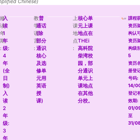
mplified Chinese)
K
修
入
教
普
上
核心单
課程
读
读
学
通话
课
元上课
资历
年
1
语
(除
地
地点在
构认
期
年
言
部分
点
THEi
资历
:
级:
:
通识
:
高科院
构级别
4
核心
柴湾校
5
年
及选
园，部
资历
(全
修单
分通识
册登
日
元用
单元上
号码:
制)
英语
课地点
14/0
入
授
在其他
登记
读
课)
分校。
效期:
2
01/0
年
至
级:
31/0
3
年