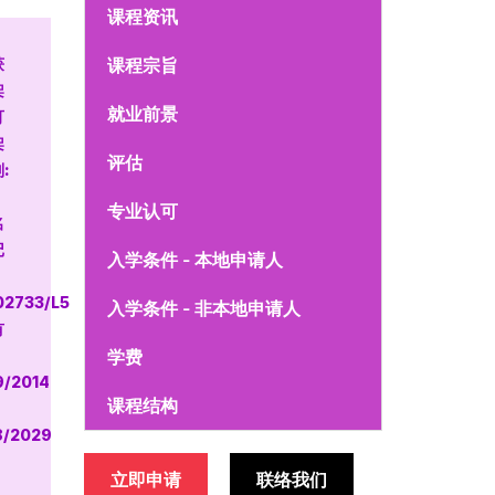
课程资讯
获
课程宗旨
架
就业前景
可
架
评估
:
专业认可
名
记
入学条件 - 本地申请人
02733/L5
入学条件 - 非本地申请人
有
学费
9/2014
课程结构
8/2029
立即申请
联络我们