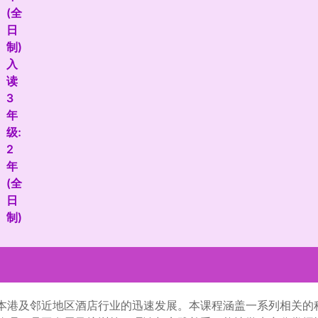
(全
日
制)
入
读
3
年
级:
2
年
(全
日
制)
本港及邻近地区酒店行业的迅速发展。本课程涵盖一系列相关的